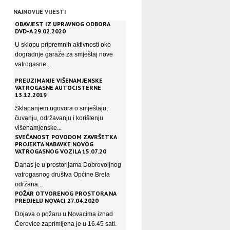
NAJNOVIJE VIJESTI
OBAVJEST IZ UPRAVNOG ODBORA
DVD-A 29.02.2020
U sklopu pripremnih aktivnosti oko
dogradnje garaže za smještaj nove
vatrogasne...
PREUZIMANJE VIŠENAMJENSKE
VATROGASNE AUTOCISTERNE
13.12.2019
Sklapanjem ugovora o smještaju,
čuvanju, održavanju i korištenju
višenamjenske...
SVEČANOST POVODOM ZAVRŠETKA
PROJEKTA NABAVKE NOVOG
VATROGASNOG VOZILA 15.07.20
Danas je u prostorijama Dobrovoljnog
vatrogasnog društva Općine Brela
održana...
POŽAR OTVORENOG PROSTORA NA
PREDJELU NOVACI 27.04.2020
Dojava o požaru u Novacima iznad
Ćerovice zaprimljena je u 16.45 sati.