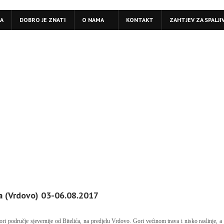
LA
DOBRO JE ZNATI
O NAMA
KONTAKT
ZAHTJEV ZA SPALJI
a (Vrdovo) 03-06.08.2017
ori područje sjevernije od Bitelića, na predjelu Vrdovo. Gori većinom trava i nisko raslinje, a