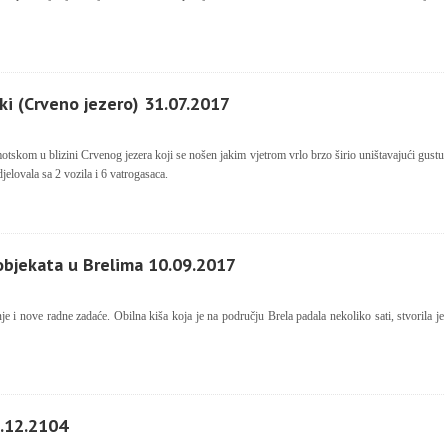
ki (Crveno jezero) 31.07.2017
otskom u blizini Crvenog jezera koji se nošen jakim vjetrom vrlo brzo širio uništavajući gustu
ovala sa 2 vozila i 6 vatrogasaca.
objekata u Brelima 10.09.2017
e i nove radne zadaće. Obilna kiša koja je na području Brela padala nekoliko sati, stvorila je
1.12.2104