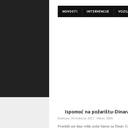
NOVOSTI
INTERVENCIJE
VOZI
Ispomoć na požarištu-Dinar
Kreirano:
04 Kolovoz 2017
Hitovi:
3996
Proteklih par dana veliki požar bijesni na Dinari. G