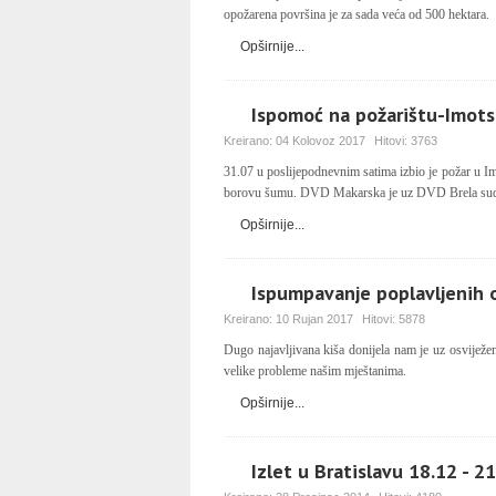
opožarena površina je za sada veća od 500 hektara.
Opširnije...
Ispomoć na požarištu-Imots
Kreirano:
04 Kolovoz 2017
Hitovi:
3763
31.07 u poslijepodnevnim satima izbio je požar u Im
borovu šumu. DVD Makarska je uz DVD Brela sudjel
Opširnije...
Ispumpavanje poplavljenih 
Kreirano:
10 Rujan 2017
Hitovi:
5878
Dugo najavljivana kiša donijela nam je uz osviježenj
velike probleme našim mještanima.
Opširnije...
Izlet u Bratislavu 18.12 - 2