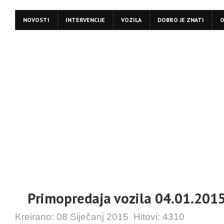
NOVOSTI
INTERVENCIJE
VOZILA
DOBRO JE ZNATI
O
Primopredaja vozila 04.01.201
Kreirano:
08 Siječanj 2015
Hitovi:
4310