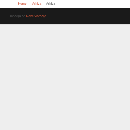
Home
Arhiva
Arhiva
Donacija od
Nove vibracije