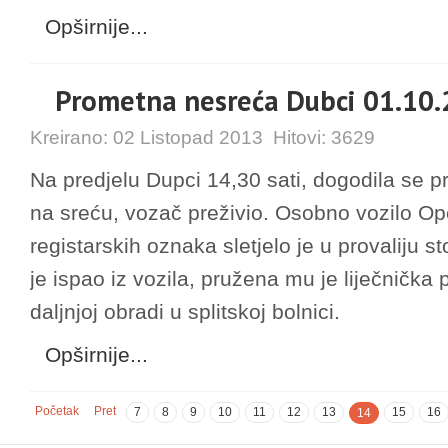
Opširnije...
Prometna nesreća Dubci 01.10
Kreirano:
02 Listopad 2013
Hitovi:
3629
Na predjelu Dupci 14,30 sati, dogodila se p
na sreću, vozač preživio. Osobno vozilo Op
registarskih oznaka sletjelo je u provaliju 
je ispao iz vozila, pružena mu je liječnička
daljnjoj obradi u splitskoj bolnici.
Opširnije...
Početak
Pret
7
8
9
10
11
12
13
15
16
14