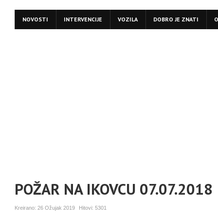
NOVOSTI
INTERVENCIJE
VOZILA
DOBRO JE ZNATI
O
POŽAR NA IKOVCU 07.07.2018
Kreirano:
26 Ožujak 2019
Hitovi:
5301