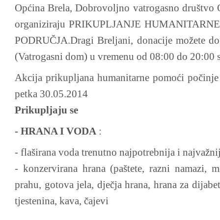
Općina Brela, Dobrovoljno vatrogasno društvo O
organiziraju PRIKUPLJANJE HUMANITAR
PODRUČJA.Dragi Breljani, donacije možete don
(Vatrogasni dom) u vremenu od 08:00 do 20:00 sa
Akcija prikupljana
humanitarne pomoći počinje u
petka 30.05.2014
Prikupljaj
u se
-
HRANA I VODA
:
- flaširana voda trenutno najpotrebnija i najvažni
- konzervirana hrana (paštete, razni namazi, m
prahu, gotova jela, dječja hrana, hrana za dijabeti
tjestenina, kava, čajevi