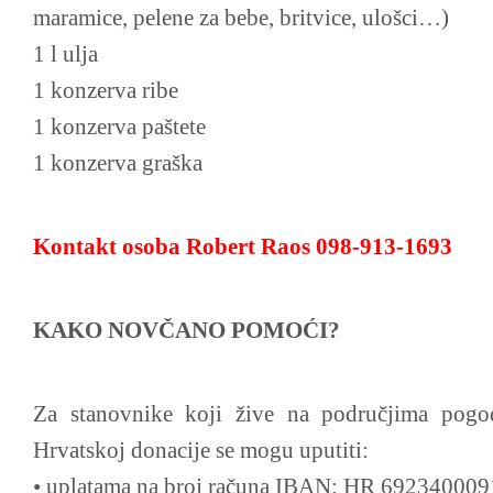
maramice, pelene za bebe, britvice, ulošci…)
1 l ulja
1 konzerva ribe
1 konzerva paštete
1 konzerva graška
Kontakt osoba Robert Raos 098-913-1693
KAKO NOVČANO POMOĆI?
Za stanovnike koji žive na područjima pog
Hrvatskoj donacije se mogu uputiti:
• uplatama na broj računa IBAN: HR 692340009