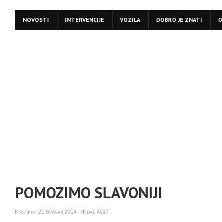
NOVOSTI
INTERVENCIJE
VOZILA
DOBRO JE ZNATI
O
POMOZIMO SLAVONIJI
Kreirano:
21 Svibanj 2014
Hitovi:
4017