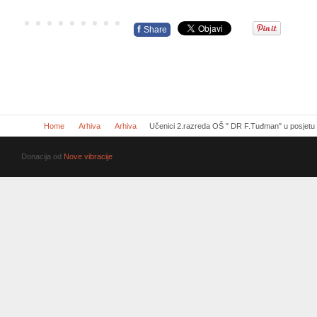
f
Share
Home
Arhiva
Arhiva
Učenici 2.razreda OŠ " DR F.Tuđman" u posjetu
Donacija od
Nove vibracije