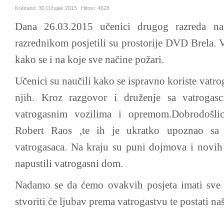
Kreirano:
30 Ožujak 2015
Hitovi:
4628
Dana 26.03.2015 učenici drugog razreda na
razrednikom posjetili su prostorije DVD Brela. 
kako se i na koje sve načine požari.
Učenici su naučili kako se ispravno koriste vatro
njih. Kroz razgovor i druženje sa vatrogas
vatrogasnim vozilima i opremom.Dobrodošli
Robert Raos ,te ih je ukratko upoznao sa 
vatrogasaca. Na kraju su puni dojmova i novih
napustili vatrogasni dom.
Nadamo se da ćemo ovakvih posjeta imati sve č
stvoriti će ljubav prema vatrogastvu te postati na